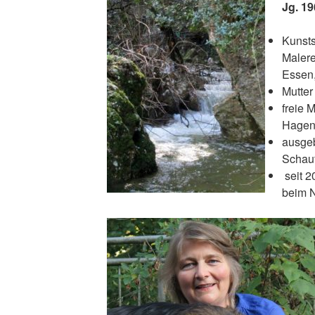
Jg. 19
Kunsts
Malere
Essen
Mutte
freie M
Hage
ausgeb
Schauf
seit 2
beim N