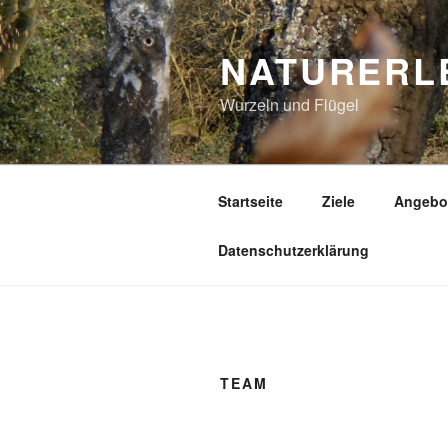
Zum
Inhalt
NATURERL
springen
Wurzeln und Flügel
Startseite
Ziele
Angebo
Datenschutzerklärung
TEAM