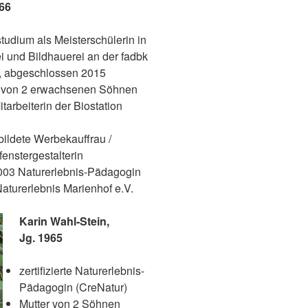
66
tudium als Meisterschülerin in
i und Bildhauerei an der fadbk
, abgeschlossen 2015
r von 2 erwachsenen Söhnen
itarbeiterin der Biostation
n
ildete Werbekauffrau /
enstergestalterin
003 Naturerlebnis-Pädagogin
aturerlebnis Marienhof e.V.
Karin Wahl-Stein,
Jg. 1965
zertifizierte Naturerlebnis-
Pädagogin (CreNatur)
Mutter von 2 Söhnen