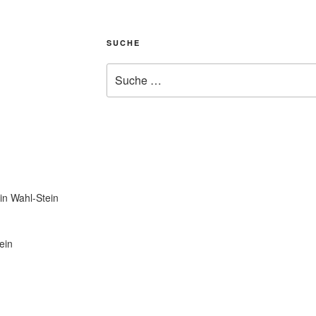
SUCHE
Suche
hof e.V.
nach:
agen
in Wahl-Stein
ein